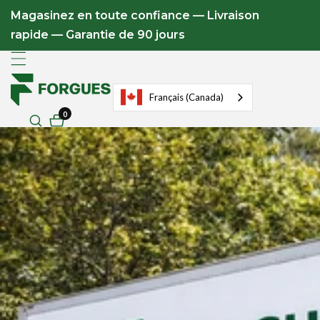
u
Magasinez en toute confiance — Livraison
ontenu
rapide — Garantie de 90 jours
Français (Canada)
0
0
articles