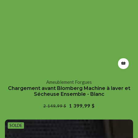
Ameublement Forgues
Fournisseur
Chargement avant Blomberg Machine à laver et
:
Sécheuse Ensemble - Blanc
Prix
Prix
1 399,99 $
2 149,99 $
régulier
de
vente
SOLDE