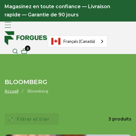
u
Magasinez en toute confiance — Livraison
ontenu
rapide — Garantie de 90 jours
Français (Canada)
0
0
articles
COLLECTION
BLOOMBERG
:
Accueil
Bloomberg
Filtrer et trier
3 produits