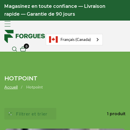
u
Magasinez en toute confiance — Livraison
ontenu
rapide — Garantie de 90 jours
Français (Canada)
0
0
articles
COLLECTION
HOTPOINT
:
Accueil
Hotpoint
Filtrer et trier
1 produit