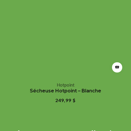
Hotpoint
Fournisseur
Sécheuse Hotpoint – Blanche
:
Prix
249,99 $
régulier