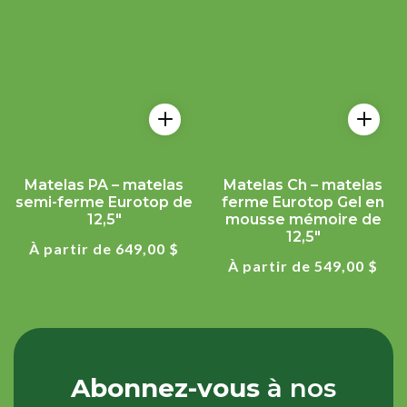
Matelas PA – matelas
Matelas Ch – matelas
semi-ferme Eurotop de
ferme Eurotop Gel en
12,5"
mousse mémoire de
12,5"
Prix
À partir de 649,00 $
régulier
Prix
À partir de 549,00 $
régulier
Abonnez-vous
à nos