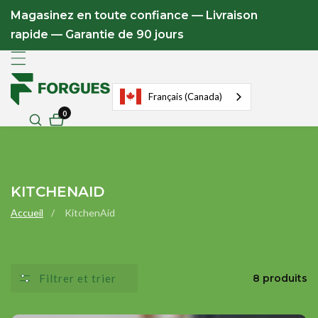
u
Magasinez en toute confiance — Livraison
ontenu
rapide — Garantie de 90 jours
Français (Canada)
0
0
articles
COLLECTION
KITCHENAID
:
Accueil
KitchenAid
Filtrer et trier
8 produits