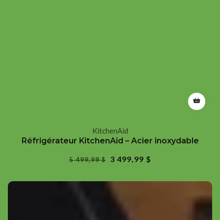
KitchenAid
Fournisseur
Réfrigérateur KitchenAid – Acier inoxydable
:
Prix
Prix
3 499,99 $
5 499,99 $
régulier
soldé