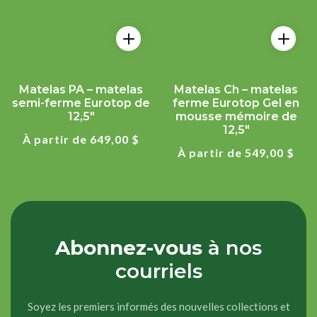
Matelas PA – matelas
Matelas Ch – matelas
semi-ferme Eurotop de
ferme Eurotop Gel en
12,5"
mousse mémoire de
12,5"
Prix
À partir de 649,00 $
régulier
Prix
À partir de 549,00 $
régulier
Abonnez-vous
à nos
courriels
Soyez les premiers informés des nouvelles collections et